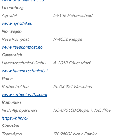
Luxemburg
Agrodel
L-9158 Heiderscheid
www.agrodel.eu
Norwegen
Reve Kompost
N-4352 Kleppe
www.revekompost.no
Österreich
Hammerschmied GmbH
A-2013 Göllersdorf
www.hammerschmied.at
Polen
Ruthenia Alba
PL-03 924 Warschau
www.ruthenia-alba.com
Rumänien
NHR Agropartners
RO-075100 Otopeni, Jud. Ilfov
https://nhr.ro/
Slowakei
Team Agro
SK-94002 Nove Zamky