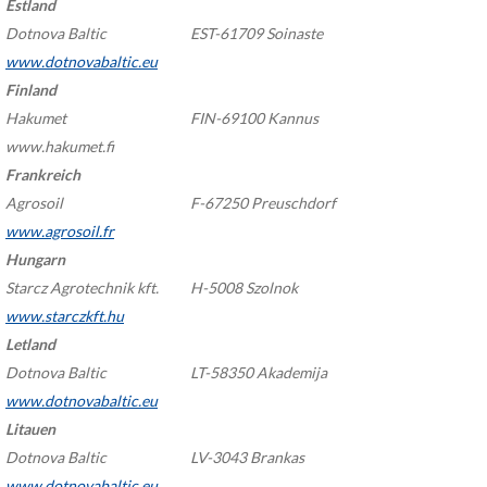
Estland
Dotnova Baltic
EST-61709 Soinaste
www.dotnovabaltic.eu
Finland
Hakumet
FIN-69100 Kannus
www.hakumet.fi
Frankreich
Agrosoil
F-67250 Preuschdorf
www.agrosoil.fr
Hungarn
Starcz Agrotechnik kft.
H-5008 Szolnok
www.starczkft.hu
Letland
Dotnova Baltic
LT-58350 Akademija
www.dotnovabaltic.eu
Litauen
Dotnova Baltic
LV-3043 Brankas
www.dotnovabaltic.eu