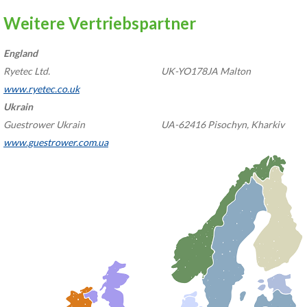
Weitere Vertriebspartner
England
Ryetec Ltd.
UK-YO178JA Malton
www.ryetec.co.uk
Ukrain
Guestrower Ukrain
UA-62416 Pisochyn, Kharkiv
www.guestrower.com.ua