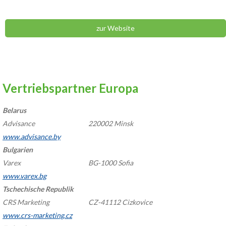
zur Website
Vertriebspartner Europa
Belarus
Advisance
220002 Minsk
www.advisance.by
Bulgarien
Varex
BG-1000 Sofia
www.varex.bg
Tschechische Republik
CRS Marketing
CZ-41112 Cizkovice
www.
crs-marketing.cz