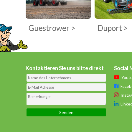
Guestrower
>
Duport
>
Kontaktieren Sie uns bitte direkt
Social 
Yout
Faceb
Insta
Linke