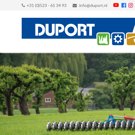
+31 (0)523 - 61 34 93
info@duport.nl