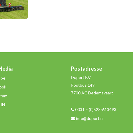
Media
Postadresse
Duport BV
ube
Postbus 149
ook
7700 AC Dedemsvaart
gram
dIN
0031 – (0)523-613493
info@duport.nl